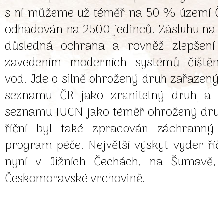
s ní můžeme už téměř na 50 % území Č
odhadován na 2500 jedinců. Zásluhu na 
důsledná ochrana a rovněž zlepšení 
zavedením moderních systémů čištěn
vod. Jde o silně ohrožený druh zařazen
seznamu ČR jako zranitelný druh a
seznamu IUCN jako téměř ohrožený dru
říční byl také zpracován záchrann
program péče. Největší výskyt vyder ří
nyní v Jižních Čechách, na Šumavě,
Českomoravské vrchovině.