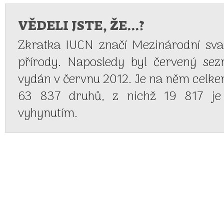
VĚDELI JSTE, ŽE...?
Zkratka IUCN značí Mezinárodní sv
přírody. Naposledy byl červený se
vydán v červnu 2012. Je na něm celk
63 837 druhů, z nichž 19 817 je
vyhynutím.