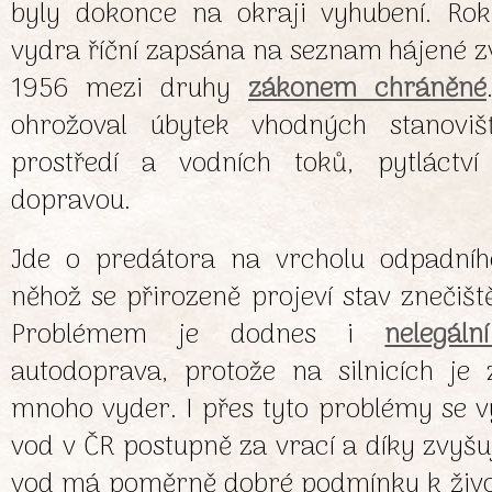
byly dokonce na okraji vyhubení. Ro
vydra říční zapsána na seznam hájené z
1956 mezi druhy
zákonem chráněné
ohrožoval úbytek vhodných stanovišť
prostředí a vodních toků, pytláctví
dopravou.
Jde o predátora na vrcholu odpadníh
něhož se přirozeně projeví stav znečiště
Problémem je dodnes i
nelegáln
autodoprava, protože na silnicích je 
mnoho vyder. I přes tyto problémy se v
vod v ČR postupně za vrací a díky zvyšují
vod má poměrně dobré podmínky k život