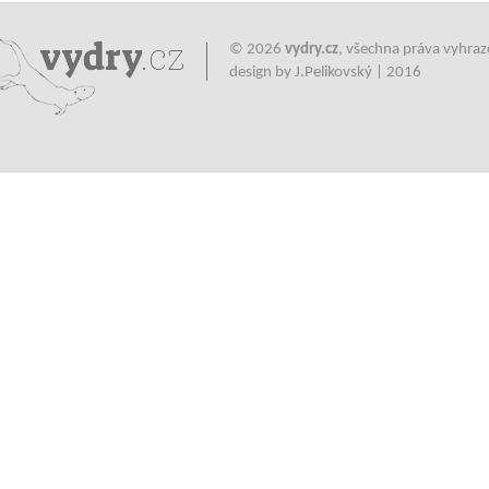
© 2026
vydry.cz
, všechna práva vyhra
design by J.Pelikovský | 2016